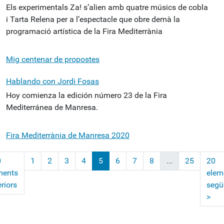
Els experimentals Za! s’alien amb quatre músics de cobla
i Tarta Relena per a l’espectacle que obre demà la
programació artística de la Fira Mediterrània
Mig centenar de propostes
Hablando con Jordi Fosas
Hoy comienza la edición número 23 de la Fira
Mediterránea de Manresa.
Fira Mediterrània de Manresa 2020
0
1
2
3
4
5
6
7
8
...
25
20
ments
elem
riors
segü
>