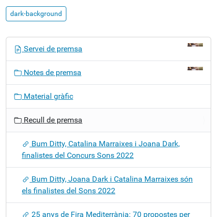
dark-background
N
Servei de premsa
a
v
Notes de premsa
e
g
Material gràfic
a
c
Recull de premsa
i
ó
Bum Ditty, Catalina Marraixes i Joana Dark,
finalistes del Concurs Sons 2022
Bum Ditty, Joana Dark i Catalina Marraixes són
els finalistes del Sons 2022
25 anys de Fira Mediterrània: 70 propostes per