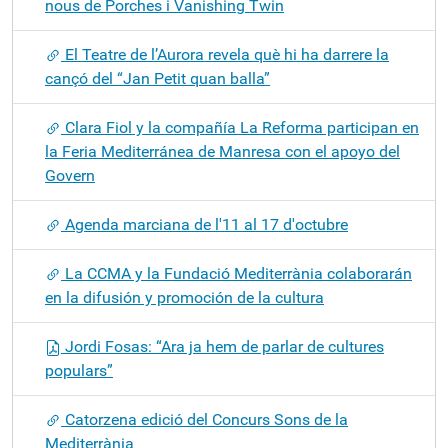
nous de Porches i Vanishing Twin
El Teatre de l’Aurora revela què hi ha darrere la
cançó del “Jan Petit quan balla”
Clara Fiol y la compañía La Reforma participan en
la Feria Mediterránea de Manresa con el apoyo del
Govern
Agenda marciana de l'11 al 17 d'octubre
La CCMA y la Fundació Mediterrània colaborarán
en la difusión y promoción de la cultura
Jordi Fosas: “Ara ja hem de parlar de cultures
populars”
Catorzena edició del Concurs Sons de la
Mediterrània