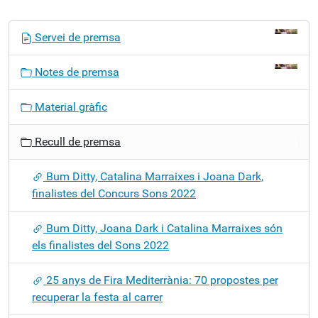
N
Servei de premsa
a
v
Notes de premsa
e
g
Material gràfic
a
c
Recull de premsa
i
ó
Bum Ditty, Catalina Marraixes i Joana Dark,
finalistes del Concurs Sons 2022
Bum Ditty, Joana Dark i Catalina Marraixes són
els finalistes del Sons 2022
25 anys de Fira Mediterrània: 70 propostes per
recuperar la festa al carrer