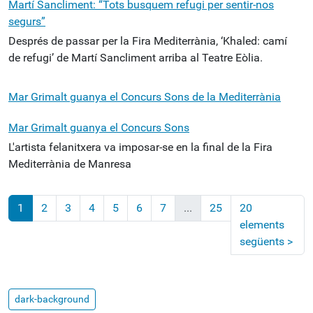
Martí Sancliment: “Tots busquem refugi per sentir-nos
segurs”
Després de passar per la Fira Mediterrània, ‘Khaled: camí
de refugi’ de Martí Sancliment arriba al Teatre Eòlia.
Mar Grimalt guanya el Concurs Sons de la Mediterrània
Mar Grimalt guanya el Concurs Sons
L'artista felanitxera va imposar-se en la final de la Fira
Mediterrània de Manresa
1
2
3
4
5
6
7
...
25
20
elements
següents
>
dark-background