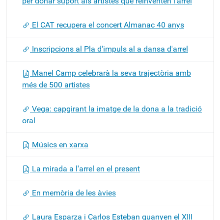
per donar suport als artistes que reinventen l'arrel
El CAT recupera el concert Almanac 40 anys
Inscripcions al Pla d'impuls al a dansa d'arrel
Manel Camp celebrarà la seva trajectòria amb
més de 500 artistes
Vega: capgirant la imatge de la dona a la tradició
oral
Músics en xarxa
La mirada a l'arrel en el present
En memòria de les àvies
Laura Esparza i Carlos Esteban guanyen el XIII