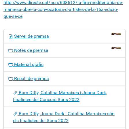
http://www.directe.cat/acn/608512/la-fira-mediterrania-de-
manresa-obre-la-convocatoria-d-artistes-de-la-16a-edicio-
que-se-ce
N
Servei de premsa
a
v
Notes de premsa
e
g
Material gràfic
a
c
Recull de premsa
i
ó
Bum Ditty, Catalina Marraixes i Joana Dark,
finalistes del Concurs Sons 2022
Bum Ditty, Joana Dark i Catalina Marraixes són
els finalistes del Sons 2022