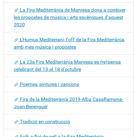
La Fira Mediterrània de Manresa dona a conèixer
les propostes de música i arts escèniques d'aquest
2020
L'Humus Mediterrani, l'off de la Fira Mediterrània,
amb més música i propostes
La 23a Fira Mediterrània Manresa es (re)pensa
celebrant del 13 al 18 d'octubre
Poemes, pintures i cançons
Fira de la Mediterrània 2019-Alba CasaRamona-
Joan Berenguer
Tradició en construcció
Folk a flor de pell a la Fira Mediterrània