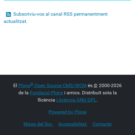
Subscriviu-vos al canal RSS permanentment
actualitzat.
®
El
Plone
Open Source CMS/WCM
és
©
2000-2026
de la
Fundació Plone
i amics. Distribuït sota la
llicència
Llicència GNU GPL
.
Powered by Plone
Mapa del lloc
Accessibilitat
Contacte